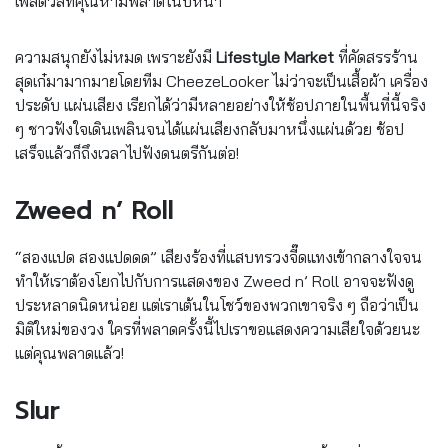
เฟสติวัลที่คุณห้ามพลาดในปีหน้า
ความสนุกยังไม่หมด เพราะยังมี
Lifestyle Market
ที่คัดสรรร้าน
สุดเก๋มามากมายโดยทีม CheezeLooker ไม่ว่าจะเป็นเสื้อผ้า เครื่อง
ประดับ แผ่นเสียง เรียกได้ว่ามีหลายอย่างให้ช้อปภายในพื้นที่นี้จริง
ๆ ชาวฟังใจเดินเพลินจนได้แผ่นเสียงกลับมาหนึ่งแผ่นด้วย ช้อป
เสร็จแล้วก็ถึงเวลาไปฟังดนตรีกันต่อ!
Zweed n’ Roll
“สองแปด สองแปดดด” เสียงร้องที่แสบทรวงจี๊ดแทงเข้ากลางใจจน
ทำให้เราต้องโยกไปกับการแสดงของ Zweed n’ Roll อาจจะฟังดู
ประหลาดนิดหน่อย แต่เราเต้นในโชว์ของพวกเขาจริง ๆ ถือว่าเป็น
มิติใหม่ของวง ใครที่พลาดครั้งนี้ไปเราขอแสดงความเสียใจด้วยนะ
แต่คุณพลาดแล้ว!
Slur