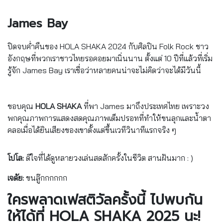
James Bay
ปิดจบค่ำคืนของ HOLA SHAKA 2024 กับศิลปิน Folk Rock ชาว
อังกฤษที่พวกเราชาวไทยรอคอยมาเนิ่นนาน ตั้งแต่ 10 ปีที่แล้วที่เริ่ม
รู้จัก James Bay เราเชื่อว่าหลายคนน่าจะไม่คิดว่าจะได้มีวันนี้
ขอบคุณ
HOLA SHAKA
ที่พา James มาถึงประเทศไทย เพราะวง
พกคุณภาพการแสดงสดคุณภาพเต็มปรอทที่ทำให้ขนลุกและน้ำตา
คลอเมื่อได้ยินเสียงของเขาตั้งแต่ขึ้นเวทีวินาทีแรกจริง ๆ
โปโล:
ดีใจที่ได้ดูหลายวงเล่นสดสักครั้งในชีวิต สานฝันมาก : )
เจดัย:
ขนลู๊กกกกกก
ใครพลาดเฟสติวัลครั้งนี้ ไปพบกัน
ให้ได้ที่ HOLA SHAKA 2025 นะ!