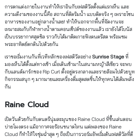
การตกแต่งภายในงานทำให้เราอินกับเฟสติวัลตั้งแต่แรกเห็น และ
ความดีงามของงานนี้คือ สถานที่ติดริมน้ำ แบบติดจริง ๆ เพราะโซน
อาหารของงานอยู่กลางน้ำเลย! ทำให้นอกจากพื้นที่จัดงานจะ
เหมาะสมกับกีฬาทางน้ำตามคอนเซ็ปต์ของงานแล้ว เรายังได้โบนัส
เป็นบรรยากาศสุดชิล ราวกับได้มาติดเกาะฟังดนตรีสด พร้อมชม
พระอาทิตย์ตกดินไปด้วยกัน
เราขอเริ่มงานกันที่เวทีหลัก
ของเฟสติวัล
อย่าง
Sunrise Stage
ที่
มองเห็นได้ตั้งแต่ทางเข้า เมื่อเดินเข้ามาในสนามหญ้าสีเขียว จะพบ
กับแลนด์มาร์กของ Rip Curl ตั้งอยู่ตรงกลางและรายล้อมไปด้วยบูท
กิจกรรมสนุก ๆ มากมายและเครื่องดื่มสุดสดชื่นให้ทุกคนได้เติมพลัง
กัน
Raine Cloud
เปิดวันด้วยกันกับดนตรีนุ่มละมุนของ Raine Cloud ที่ขึ้นเล่นตอน
บ่ายโมงตรง แม้อากาศจะร้อนขนาดไหน แต่เพลงของ Raine
Cloud ก็ทำให้ใจชุ่มฉ่ำสุด ๆ ถือเป็นการวอร์มอัพเริ่มต้นเฟสติวัลที่ดี