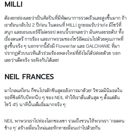
MILLI
ต้องยกย่องเลยว่าเป็นศิลปินที่มีพัฒนาการรวดเร็วและสูงขึ้นมาก ถ้า
เราย้อนกลับไป 2 ปีก่อน ในตอนที่ MILLI ถูกยอมรับว่าเก่ง มีโชว์ที่
สนุก และเอนเนอร์จีไม่ดรอป ตอนนี้บอกเลยว่า มันคนละระดับ! ทั้ง
เรื่องดนตรี การร้อง และภาพรวมของโชว์อัดแน่นไปด้วยคุณภาพที่
สูงขึ้นจริง ๆ นอกจากนี้ยังมี Flower.far และ GALCHANIE ที่มา
ปรากฏตัวบนเวทีแล้วร่วมร้องเพลงใหม่ที่ยังไม่ได้ปล่อยด้วย บอก
เลยว่าเด็ดจริง รอฟังกันได้เลย!
NEIL FRANCES
มาไกลแค่ไหน ก็ขนโปรดักชันสุดอลังการมาด้วย! วิชวลมินิมอลใน
จอที่ซิงค์กับบีทหนึบ ๆ ของ NEIL ทำให้เราตื่นเต้นสุด ๆ ตั้งแต่ต้น
โชว์ 45 นาทีนั้นเต็มอิ่มมากจริง ๆ
NEIL พาพวกเราไปท่องโลกของเขา รวมถึงชวนให้พวกเรา ‘กอดคน
ข้าง ๆ’ สร้างเพื่อนใหม่และทักทายเพื่อนเก่าไปด้วยกัน