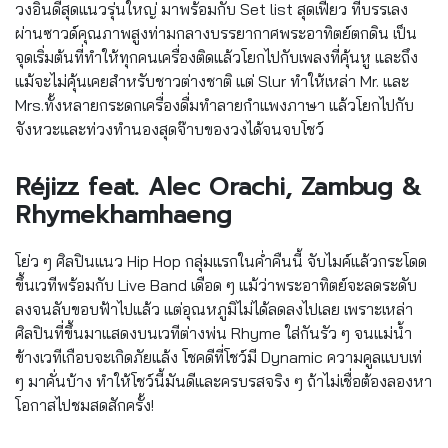
วงอินดี้สุดแนวรุ่นใหญ่ มาพร้อมกับ Set list สุดเฟี้ยว ที่บรรเลง
ผ่านซาวด์คุณภาพสูงท่ามกลางบรรยากาศพระอาทิตย์ตกดิน เป็น
จุดเริ่มต้นที่ทำให้ทุกคนเครื่องติดแล้วโยกไปกับเพลงที่คุ้นหู และถึง
แม้จะไม่คุ้นเคยสำหรับชาวต่างชาติ แต่ Slur ทำให้เหล่า Mr. และ
Mrs.ทั้งหลายกระดกเครื่องดื่มทำลายกำแพงภาษา แล้วโยกไปกับ
จังหวะและท่วงทำนองสุดจ๊าบของวงได้จนจบโชว์
Réjizz feat. Alec Orachi, Zambug &
Rhymekhamhaeng
โย่ว ๆ ศิลปินแนว Hip Hop กลุ่มแรกในค่ำคืนนี้ จับไมค์แล้วกระโดด
ขึ้นเวทีพร้อมกับ Live Band เดือด ๆ แม้ว่าพระอาทิตย์จะลดระดับ
ลงจนลับขอบฟ้าไปแล้ว แต่อุณหภูมิไม่ได้ลดลงไปเลย เพราะเหล่า
ศิลปินที่ขึ้นมาแสดงบนเวทีต่างพ่น Rhyme ใส่กันรัว ๆ จนแม่น้ำ
ข้างเวทีเกือบจะเกิดภัยแล้ง โชคดีที่โชว์มี Dynamic ความคูลแบบเท่
ๆ มาคั่นบ้าง ทำให้โชว์นี้มันดีและครบรสจริง ๆ ถ้าไม่เชื่อต้องลองหา
โอกาสไปชมสดสักครั้ง!