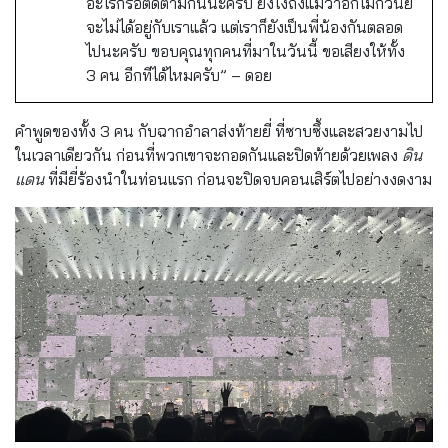
อะไรก็รอติดตามกันนะครับ ยังไงถึงแม้ว่าอีกไม่กี่วันยี่
จะไม่ได้อยู่กับเราแล้ว แต่เราก็ยังเป็นพี่น้องกันตลอด
ไปนะครับ ขอบคุณทุกคนที่มาในวันนี้ ขอเสียงให้ทั้ง
3 คน อีกทีได้ไหมครับ” – ดอย
คำพูดของทั้ง 3 คน กับฉากอำลาส่งท้ายยี่ ที่ซาบซึ้งและสวยงามไป
ในเวลาเดียวกัน ก่อนที่พวกเขาจะกอดกันและปิดท้ายด้วยเพลง
ดิน
แดน
ที่มียี่ร้องนำในท่อนแรก ก่อนจะปิดจบคอนเสิร์ต
ไปอย่างงดงาม