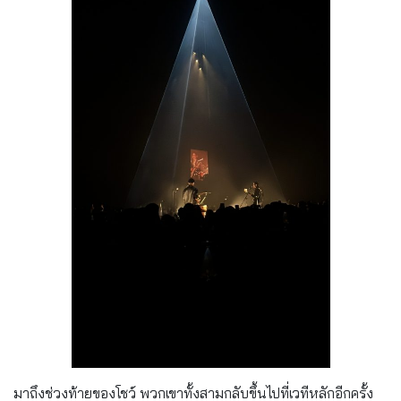
มาถึงช่วงท้ายของโชว์ พวกเขาทั้งสามกลับขึ้นไปที่เวทีหลักอีกครั้ง