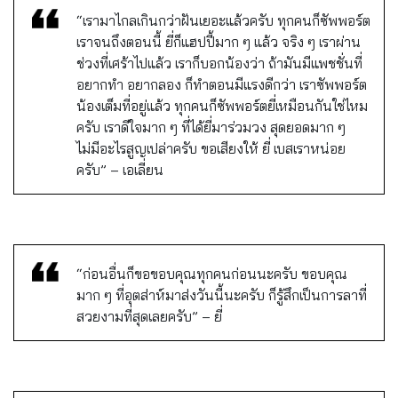
“เรามาไกลเกินกว่าฝันเยอะแล้วครับ ทุกคนก็ซัพพอร์ต
เราจนถึงตอนนี้ ยี่ก็แฮปปี้มาก ๆ แล้ว จริง ๆ เราผ่าน
ช่วงที่เศร้าไปแล้ว เราก็บอกน้องว่า ถ้ามันมีแพชชั่นที่
อยากทำ อยากลอง ก็ทำตอนมีแรงดีกว่า เราซัพพอร์ต
น้องเต็มที่อยู่แล้ว ทุกคนก็ซัพพอร์ตยี่เหมือนกันใช่ไหม
ครับ เราดีใจมาก ๆ ที่ได้ยี่มาร่วมวง สุดยอดมาก ๆ
ไม่มีอะไรสูญเปล่าครับ ขอเสียงให้ ยี่ เบสเราหน่อย
ครับ” – เอเลี่ยน
“ก่อนอื่นก็ขอขอบคุณทุกคนก่อนนะครับ ขอบคุณ
มาก ๆ ที่อุตส่าห์มาส่งวันนี้นะครับ ก็รู้สึกเป็นการลาที่
สวยงามที่สุดเลยครับ” – ยี่