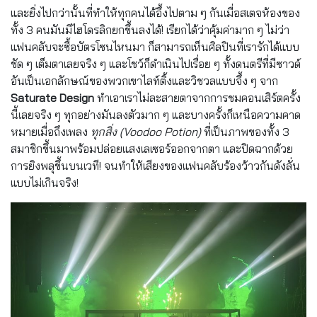
และยิ่งไปกว่านั้นที่ทำให้ทุกคนได้อึ้งไปตาม ๆ กันเมื่อสเตจห้องของ
ทั้ง 3 คนมันมีไฮโดรลิกยกขึ้นลงได้! เรียกได้ว่าคุ้มค่ามาก ๆ ไม่ว่า
แฟนคลับจะซื้อบัตรโซนไหนมา ก็สามารถเห็นศิลปินที่เรารักได้แบบ
ชัด ๆ เต็มตาเลยจริง ๆ และโชว์ก็ดำเนินไปเรื่อย ๆ ทั้งดนตรีที่มีซาวด์
อันเป็นเอกลักษณ์ของพวกเขาไลท์ติ้งและวิชวลแบบจึ้ง ๆ จาก
Saturate Design
ทำเอาเราไม่ละสายตาจากการชมคอนเสิร์ตครั้ง
นี้เลยจริง ๆ ทุกอย่างมันลงตัวมาก ๆ และบางครั้งก็เหนือความคาด
หมายเมื่อถึงเพลง
ทุกสิ่ง (Voodoo Potion)
ที่เป็นภาพของทั้ง 3
สมาชิกขึ้นมาพร้อมปล่อยแสงเลเซอร์ออกจากตา และปิดฉากด้วย
การยิงพลุขึ้นบนเวที! จนทำให้เสียงของแฟนคลับร้องว้าวกันดังลั่น
แบบไม่เกินจริง!