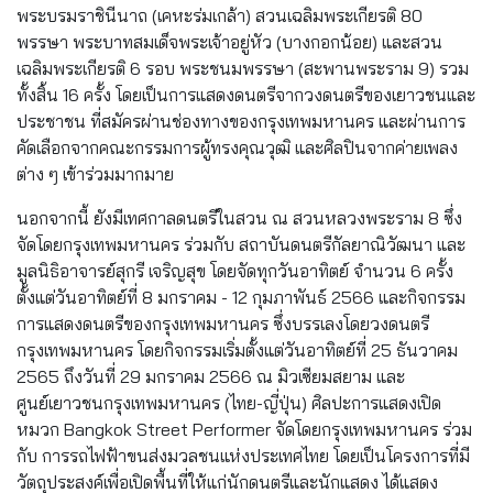
พระบรมราชินีนาถ (เคหะร่มเกล้า) สวนเฉลิมพระเกียรติ 80
พรรษา พระบาทสมเด็จพระเจ้าอยู่หัว (บางกอกน้อย) และสวน
เฉลิมพระเกียรติ 6 รอบ พระชนมพรรษา (สะพานพระราม 9) รวม
ทั้งสิ้น 16 ครั้ง โดยเป็นการแสดงดนตรีจากวงดนตรีของเยาวชนและ
ประชาชน ที่สมัครผ่านช่องทางของกรุงเทพมหานคร และผ่านการ
คัดเลือกจากคณะกรรมการผู้ทรงคุณวุฒิ และศิลปินจากค่ายเพลง
ต่าง ๆ เข้าร่วมมากมาย
นอกจากนี้ ยังมีเทศกาลดนตรีในสวน ณ สวนหลวงพระราม 8 ซึ่ง
จัดโดยกรุงเทพมหานคร ร่วมกับ สถาบันดนตรีกัลยาณิวัฒนา และ
มูลนิธิอาจารย์สุกรี เจริญสุข โดยจัดทุกวันอาทิตย์ จำนวน 6 ครั้ง
ตั้งแต่วันอาทิตย์ที่ 8 มกราคม - 12 กุมภาพันธ์ 2566 และกิจกรรม
การแสดงดนตรีของกรุงเทพมหานคร ซึ่งบรรเลงโดยวงดนตรี
กรุงเทพมหานคร โดยกิจกรรมเริ่มตั้งแต่วันอาทิตย์ที่ 25 ธันวาคม
2565 ถึงวันที่ 29 มกราคม 2566 ณ มิวเซียมสยาม และ
ศูนย์เยาวชนกรุงเทพมหานคร (ไทย-ญี่ปุ่น) ศิลปะการแสดงเปิด
หมวก Bangkok Street Performer จัดโดยกรุงเทพมหานคร ร่วม
กับ การรถไฟฟ้าขนส่งมวลชนแห่งประเทศไทย โดยเป็นโครงการที่มี
วัตถุประสงค์เพื่อเปิดพื้นที่ให้แก่นักดนตรีและนักแสดง ได้แสดง