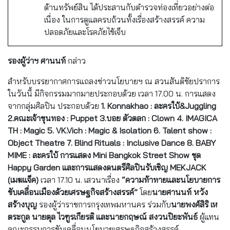
ด้านทรัพย์สิน ได้ประสานกับตำรวจท่องเที่ยวอย่างต่อ
เนื่อง ในการดูแลครบถ้วนทั้งเรื่องสร้างสรรค์ ความ
ปลอดภัยและโรคภัยไข้เจ็บ
รองผู้ว่าฯ​ ศานนท์
กล่าว
สำหรับบรรยากาศการแถลงข่าวนโยบายฯ ณ สวนสันติชัยปราการ
ในวันนี้ มีกิจกรรมมากมายประกอบด้วย เวลา 17.00 น. การแสดง
จากกลุ่มศิลปิน​ ประกอบด้วย​
1. Konnakhao : ละครใบ้&Juggling
2.คณะเจ้าขุนทอง : Puppet 3.บอย ตัวตลก : Clown 4. IMAGICA
TH : Magic 5. VK.Vich : Magic & Isolation 6. Talent show :
Object Theatre 7. Blind Rituals : Inclusive Dance 8. BABY
MIME : ละครใบ้​ การแสดง Mini Bangkok Street Show ชุด
Happy Garden และการแสดงดนตรีศิลปินรับเชิญ MEKJACK
(เมฆแจ็ค)
เวลา 17.10 น. เสวนาเรื่อง
“ความท้าทายและนโยบายการ
ขับเคลื่อนเมืองด้วยเศรษฐกิจสร้างสรรค์”
โดย
นายศานนท์ หวัง
สร้างบุญ
รองผู้ว่าราชการกรุงเทพมหานคร ร่วมกับ
นายพงศ์สิริ เห
ตระกูล นายตุล ไวฑูรเกียรติ และนายกฤษณ์ สงวนปิยะพันธ์
ผู้แทน
คณะกรรมการขับเคลื่อนนโยบายเศรษฐกิจสร้างสรรค์