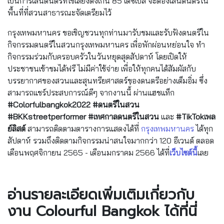
เป็นการเล่นดนตรีที่ใช้เสียงดังเกิน 85 เดซิเบล จะต้องเล่นดนตรีใน
พื้นที่ที่สวนสาธารณะจัดเตรียมไว้
กรุงเทพมหานคร ขอเชิญชวนทุกท่านมารับชมและรับฟังดนตรีใน
กิจกรรมดนตรีในสวนกรุงเทพมหานคร เพื่อพักผ่อนหย่อนใจ ทำ
กิจกรรมร่วมกับครอบครัวในวันหยุดสุดสัปดาห์ โดยเปิดให้
ประชาชนเข้าชมได้ฟรี ไม่มีค่าใช้จ่าย เพื่อให้ทุกคนได้สัมผัสกับ
บรรยากาศของสวนและสุนทรียศาสตร์ของดนตรีอย่างเต็มอิ่ม ซึ่ง
สามารถแชร์ประสบการณ์ดีๆ จากงานนี้่ ผ่านแฮชแท็ก
#Colorfulbangkok2022 #ดนตรีในสวน
#BKKstreetperformer #เทศกาลดนตรีในสวน
และ
#TikTokเพล
ย์ลิสต์
สามารถติดตามตารางการแสดงได้ที่
กรุงเทพมหานคร
ได้ทุก
สัปดาห์ รวมถึงติดตามกิจกรรมน่าสนใจมากกว่า 120 อีเวนต์ ตลอด
เดือนพฤศจิกายน 2565 - เดือนมกราคม 2566 ได้ที่
เว็บไซต์นี้
เลย
อ่านรายละเอียดเพิ่มเติมเกี่ยวกับ
งาน Colourful Bangkok ได้ที่นี่