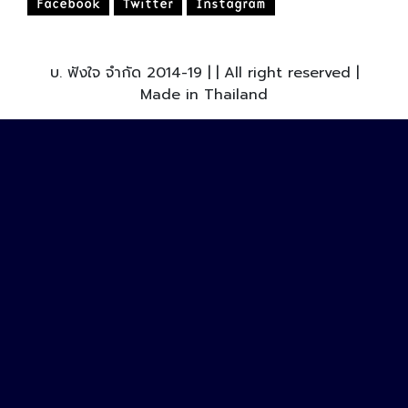
Facebook
Twitter
Instagram
บ. ฟังใจ จำกัด 2014-19 | | All right reserved |
Made in Thailand