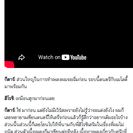
กีตาร์:
ส่วนใหญ่ในการทำเพลงผมจะเริ่มก่อน รอบนี้ดนตรีกับเมโลดี้
มาพร้อมกัน
ฮิโรชิ:
เหมือนฮุกมาก่อนเลย
กีตาร์:
ใช่ มาก่อน แต่ยังไม่มีเวิร์สเพราะยังไม่รู้ว่าจะแต่งยังไง ผมก็
เลยพยายามเขียนดนตรีให้เสร็จก่อนแล้วก็รู้สึกว่าอยากเติมอะไรบ้าง
ส่วนนั้นส่วนนี้ก็เลยโยนไปให้พี่นามกับพี่ฮิโรชิเสริมในเรื่องที่ผมไม่
ถนัด ส่วนตัวเนื้อเพลงก็มาเขียนต่อทีหลัง เนื้อหาเพลงเกี่ยวกับคู่รักที่