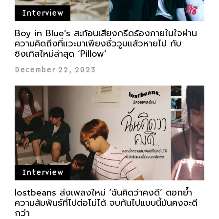
Interview
Boy in Blue’s สะท้อนเสียงกรีดร้องภายในใจผ่าน
ความคิดถึงที่แวะมาเพียงชั่ววูบแล้วหายไป กับ
ซิงเกิลใหม่ล่าสุด ‘Pillow’
December 22, 2023
Interview
lostbeans ส่งเพลงใหม่ ‘ฉันคิดว่าคงดี’ ตอกย้ำ
ความสัมพันธ์ที่ไปต่อไม่ได้ จบกันไปแบบนี้มันคงจะดี
กว่า