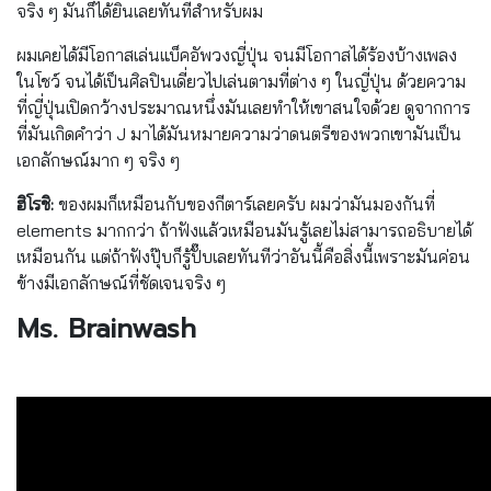
จริง ๆ มันก็ได้ยินเลยทันทีสำหรับผม
ผมเคยได้มีโอกาสเล่นแบ็คอัพวงญี่ปุ่น จนมีโอกาสได้ร้องบ้างเพลง
ในโชว์ จนได้เป็นศิลปินเดี่ยวไปเล่นตามที่ต่าง ๆ ในญี่ปุ่น ด้วยความ
ที่ญี่ปุ่นเปิดกว้างประมาณหนึ่งมันเลยทำให้เขาสนใจด้วย ดูจากการ
ที่มันเกิดคำว่า J มาได้มันหมายความว่าดนตรีของพวกเขามันเป็น
เอกลักษณ์มาก ๆ จริง ๆ
ฮิโรชิ:
ของผมก็เหมือนกับของกีตาร์เลยครับ ผมว่ามันมองกันที่
elements มากกว่า ถ้าฟังแล้วเหมือนมันรู้เลยไม่สามารถอธิบายได้
เหมือนกัน แต่ถ้าฟังปุ๊บก็รู้ปั๊บเลยทันทีว่าอันนี้คือสิ่งนี้เพราะมันค่อน
ข้างมีเอกลักษณ์ที่ชัดเจนจริง ๆ
Ms. Brainwash