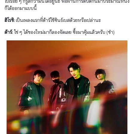
ไปเรื่อย ๆ ก็รู้สึกว่ามันได้อยู่นะ พอผ่านการตบตีกันมาประมาณหนึ่ง
ก็ได้ออกมาแบบนี้
ฮิโรชิ:
เป็นเพลงแรกที่ต้าร์ใช้ซินธ์เบสด้วยหรือเปล่านะ
ต้าร์:
ใช่ ๆ ได้ของใหม่มาก็ลองจัดเลย ซื้อมาคุ้มแล้วครับ (ขำ)