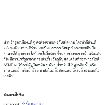
น้ำพริกสูตรเมืองแต๊ ๆ ส่งตรงจากแพร่กับสโลแกน ใครทำก็ลำแต๊
อร่อยเหมือนทานที่ร้าน โดย
บิว Lemon Soup
ที่เหมาะจะกินกับ
อาหารได้ทุกอย่าง ใส่กับอะไรก็อร่อย ซึ่งนอกจากจะขายน้ำพริกแล้ว
ก็ยังมีการแชร์สูตรอาหาร เล่าเรื่องวัตถุดิบ และคลิปทำอาหารสไตล์
ASMR มาให้เราได้ดูกันเพลิน ๆ ด้วย น้ำพริก
มี 2 สูตรคือ
น้ำพริก
ลาบ
และ
น้ำพริกน้ำย้อย
ทำสดใหม่ทั้งสองแบบ จัดส่งทั่วประเทศไป
เลยจ้า
ช่องทางไปชิม
Facebook:
กำกิ๋น Kam Kin