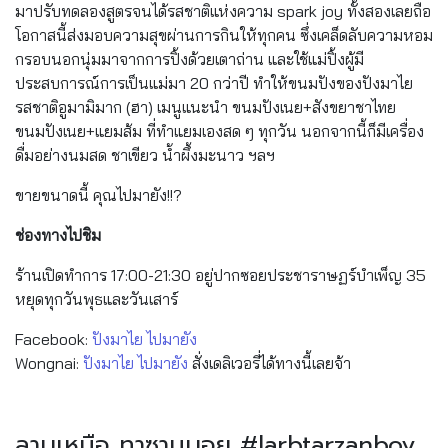
มาปรับทดลองสูตรจนได้รสชาติแห่งความ spark joy
ทั้งสองเลยถือ
โอกาสนี้ส่งมอบความสุขผ่านการกินให้ทุกคน
ซึ่งเคล็ดลับความหอม
กรอบนอกนุ่มมาจากการปิ้งด้วยเตาถ่าน และใช้แม่ปิ้งผู้มี
ประสบการณ์การเป็นแม่มา 20 กว่าปี ทำให้ขนมปังของปังมาไย
รสชาติอูมามิมาก (ฮา) เมนูแนะนำ ขนมปังเนย+สังขยาชาไทย
ขนมปังเนย+แยมส้ม ที่ทำแยมเองสด ๆ ทุกวัน นอกจากนี้ก็มีเครื่อง
ดื่มอย่างนมสด ชาเขียว น้ำผึ้งมะนาว ฯลฯ
ขายขนาดนี้ คุณไปมายัง!!?
ช่องทางไปชิม
ร้านเปิดทำการ 17:00-21:30 อยู่ปากซอยประชาราษฏร์บำเพ็ญ 35
หยุดทุกวันพุธและวันเสาร์
Facebook:
ปังมาไย ไปมายัง
Wongnai:
ปังมาไย ไปมายัง
สั่งเดลิเวอรี่ได้ทางนี้เลยจ้า
ลาบเหนือ ทาซานบอย #larbtarzanboy