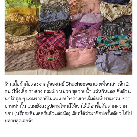
ร้านเสื้อผ้ามือสองจากตู้ของ
เมย์ Chucheewa
และเพื่อนสาวอีก 2
คน มีทั้งเสื้อ กางเกง กระเป๋า หมวก ชุดว่ายน้ำ แว่นกันแดด ซึ่งล้วน
น่ารักสุด ๆ แถมราคาก็ไม่แพง อย่างกางเกงเริ่มต้นที่ประมาณ 300
บาทเท่านั้น แถมยังลงรูปตามโทนสีให้เราได้เลือกซื้อกันตามความ
ชอบ (หรือจะสีมงคลก็แล้วแต่ถนัด) เรียกได้ว่ามาช็อปครั้งเดียว ได้ไป
หลายลุคเลยจ้า