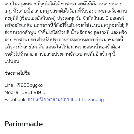
ลาบในกรุงเทพ ฯ ที่ถูกใจไม่ได้ ทาซานบอยมีให้เลือกหลายหลาย
เมนู ทั้งลายเนื้อ ลาบหมู รสชาติเผ็ดร้อนที่รับรองว่าหอมเครื่องลาบ
ทะลุมิติ (เขียนเองยังหิวเอง) ปรุงสดทุกวัน จำกัดวันละ 5 ออเดอร์
พร้อมผักแกล้ม นอกจากนี้ก็ยังมีจิ้นส้มหมกไข่ (แหนมหมูหมกไข่) ที่
ส่งตรงจากลำพูน ยำจิ้นไก่ใส่หัวปลี น้ำพริกอ่อง สูตรกะปิ และพริก
ลาบ ทาซานบอย สำหรับปรุงอาหารหลากหลาย อ่านมาขนาดนี้
แล้วคงน้ำลายไหลกัน แต่อดใจไว้ก่อน เพราะตอนนี้พ่อครัวต้อง
ขอตัวไปรักษาอาการปลายประสาทอักเสบ พบกันอีกเร็ว ๆ นี้
แน่นอน
ช่องทางไปชิม
Line : @855bygko
Mobile : 0951191915
Facebook:
ลาบเหนือ ทาซานบอย #larbtarzanboy
Parimmade