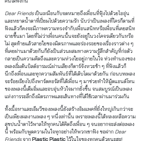
คนได้ฟังกัน
Dear Friends
เป็นเหมือนกับจดหมายถึงเพื่อนที่ฟุ้งไปด้วยไออุ่น
และหยาดน้ำตาที่เปี่ยมไปด้วยความรัก นับว่าเป็นเพลงที่ใครก็ตามที่
ฟังแล้วก็คงจะมีภาพความทรงจำกับเพื่อนสนิทหรือเพื่อนที่เคยสนิท
ฉายขึ้นมา โดยที่ไม่ว่าเพื่อนคนนั้นจะยังอยู่ในวงโคจรเดียวกันหรือ
ไม่ สุดท้ายแล้วสายใยของมิตรภาพและร่องรอยของเรื่องราวต่าง ๆ
ที่เคยผ่านมาด้วยกันก็ยังเป็นส่วนผสมทางความรู้สึกสำคัญที่ก่อตัว
กลายเป็นความคิดถึงและความห่วงใยอยู่ภายในใจ ท่วงทำนองของ
เพลงเริ่มต้นบิลด์อารมณ์ผ่านเสียงกีตาร์จังหวะช้า ๆ ที่ฟังแล้วก็
นึกถึงเพื่อนและทุกความสัมพันธ์ที่ได้เติบโตมาด้วยกัน ก่อนบทเพลง
จะร้อยเรียงไปถึงพาร์ตคอรัสที่ได้เพื่อน ๆ มาช่วยทำให้มู้ดแอนด์โทน
ของเพลงนี้เต็มอิ่มและอบอุ่นหัวใจมากยิ่งขึ้น จนสมบูรณ์เป็นเพลง
แห่งการระลึกถึงมิตรภาพและเส้นทางที่ได้ใช้เวลาผ่านมาร่วมกัน
ทั้งเนื้อหาและเอ็มวีของเพลงนี้ยังสร้างอิมแพคที่ยิ่งใหญ่เกินกว่าจะ
เป็นเพียงผลงานเพลง ๆ หนึ่งเท่านั้น เพราะเพลงนี้ได้หลงเหลือความ
สุขปนน้ำตาไว้พาลให้ทุกคนได้คิดถึงเพื่อน ๆ จนอยากจะส่งต่อเพลง
นี้ พร้อมกับพูดความในใจทุกอย่างให้พวกเขาฟัง ขอฝาก
Dear
Friends
จาก
Plastic Plastic
ไว้ในใจของทุกคนด้วยนะฮะ!