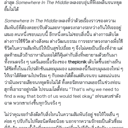
ล่าสุด
Somewhere In The Middle
เพลงอบอุ่นที่ฟังเพลินจนหยุด
ยิ้มไม่ได้
Somewhere In The Middle
เพลงที่ว่าด้วยเรื่องราวของความ
สัมพันธ์ที่ต้องคอยปรับตัวและหาจุดตรงกลางระหว่างกันให้เจออยู่
เสมอ คนหนึ่งชอบแบบนี้ อีกหนึ่งคนไม่ชอบสิ่งนั้น ต่างการเติบโต
ต่างการใช้ชีวิต ต่างสังคม ต่างวัฒนธรรม การจะหาตรงกลางเพื่อใช้
ชีวิตในความสัมพันธ์ให้เป็นสุขไปเรื่อย ๆ จึงไม่เคยเป็นเรื่องที่ง่าย แต่
สุดท้ายแล้วถ้าเราหามันเจอได้ก็คุ้มค่ากับสิ่งที่พยายามด้วยกันมา
ทั้งหมดจริง ๆ นตรีและเนื้อร้องของ
thepicnik
เติบโตขึ้นอย่างเห็น
ได้ชัดทั้งในแง่โปรดักชันและมุมมอง และเพลงนี้ก็มอบมุมมองใหม่ ๆ
ให้เราได้คิดตามไปพร้อม ๆ กับเพลงได้ตั้งแต่ต้นจนจบ และแน่นอน
ว่ามันเพราะเสียจนหยุดฟังไม่ได้ ทั้งคอรัสหลากเลเยอร์ในช่วงท่อน
ฮุกที่เอาเราอยู่หมัด ไปจนเมโลดี้ท่อน “
That’s why we need to
find a way that both of us would feel okay
” เท่จนตบเข่าดัง
ฉาด พวกเขาเก่งขึ้นทุกวันจริง ๆ
ไม่ว่าคุณจะกำลังดีลกับสิ่งไหนในความสัมพันธ์อยู่ ขอให้ใจเย็น ๆ
ค่อย ๆ ปรับกันไปทีละนิดทีละน้อย นอกจากความรักจะเป็นตัวเชื่อม