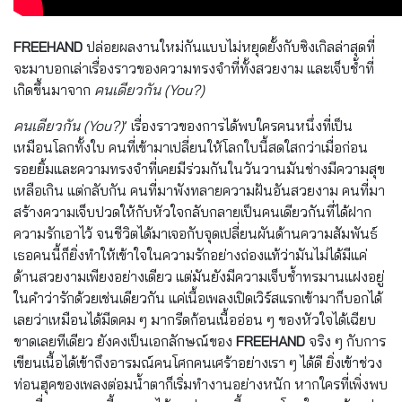
FREEHAND
ปล่อยผลงานใหม่กันแบบไม่หยุดยั้งกับซิงเกิลล่าสุดที่
จะมาบอกเล่าเรื่องราวของความทรงจำที่ทั้งสวยงาม และเจ็บช้ำที่
เกิดขึ้นมาจาก
คนเดียวกัน (You?)
คนเดียวกัน (You?)
’ เรื่องราวของการได้พบใครคนหนึ่งที่เป็น
เหมือนโลกทั้งใบ คนที่เข้ามาเปลี่ยนให้โลกใบนี้สดใสกว่าเมื่อก่อน
รอยยิ้มและความทรงจำที่เคยมีร่วมกันในวันวานมันช่างมีความสุข
เหลือเกิน แต่กลับกัน คนที่มาพังทลายความฝันอันสวยงาม คนที่มา
สร้างความเจ็บปวดให้กับหัวใจกลับกลายเป็นคนเดียวกันที่ได้ฝาก
ความรักเอาไว้ จนชีวิตได้มาเจอกับจุดเปลี่ยนผันด้านความสัมพันธ์
เธอคนนี้ก็ยิ่งทำให้เข้าใจในความรักอย่างถ่องแท้ว่ามันไม่ได้มีแค่
ด้านสวยงามเพียงอย่างเดียว แต่มันยังมีความเจ็บช้ำทรมานแฝงอยู่
ในคำว่ารักด้วยเช่นเดียวกัน แค่เนื้อเพลงเปิดเวิร์สแรกเข้ามาก็บอกได้
เลยว่าเหมือนได้มีดคม ๆ มากรีดก้อนเนื้ออ่อน ๆ ของหัวใจได้เฉียบ
ขาดเลยทีเดียว ยังคงเป็นเอกลักษณ์ของ
FREEHAND
จริง ๆ กับการ
เขียนเนื้อได้เข้าถึงอารมณ์คนโศกคนเศร้าอย่างเรา ๆ ได้ดี ยิ่งเข้าช่วง
ท่อนฮุคของเพลงต่อมน้ำตาก็เริ่มทำงานอย่างหนัก หากใครที่เพิ่งพบ