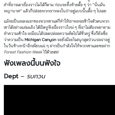
คำที่อาจเดาเรื่องราวไม่ได้ก็ตาม ก่อนจะทิ้งท้ายดื้อ ๆ ว่า “นั่นมัน
พญานาค!” แล้วก็ปล่อยพวกเราหลงในป่าอยู่แบบนั้นดื้อ ๆ ไปเลย
แม้จะเป็นเพลงแรกของพวกเขาแต่ก็ทำให้เราพอจะเข้าใจตัวตนพวก
เขาได้อย่างแจ่มแจ้ง ได้เปิดหูฟังเรื่องราวใหม่ ๆ ที่เราไม่ต้องพยายาม
ทำความเข้าใจ เหมือนได้ปลดปล่อยความคิดไปได้ชั่วครู่ ซึ่งก็ยังเชื่อ
ว่าความเป็น
Michigan Canyon
จะยังมีอะไรสนุกสุดป่วนรอเราอยู่
ในวันข้างหน้าอีกเพียบแน่ ๆ ฝากเป็นกำลังใจให้พวกเขาและขอฝาก
Forest Fashion Week
ไว้ด้วยฮะ!
ฟังเพลงนี้บนฟังใจ
Dept
–
รบกวน