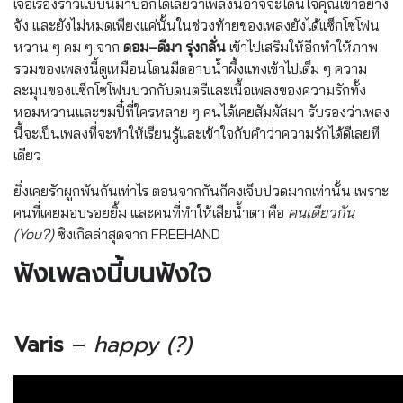
เจอเรื่องราวแบบนี้มาบอกได้เลยว่าเพลงนี้อาจจะโดนใจคุณเข้าอย่าง
จัง และยังไม่หมดเพียงแค่นั้นในช่วงท้ายของเพลงยังได้แซ็กโซโฟน
หวาน ๆ คม ๆ จาก
ดอม–ดีมา รุ่งกลั่น
เข้าไปเสริมให้อีกทำให้ภาพ
รวมของเพลงนี้ดูเหมือนโดนมีดอาบน้ำผึ้งแทงเข้าไปเต็ม ๆ ความ
ละมุนของแซ็กโซโฟนบวกกับดนตรีและเนื้อเพลงของความรักทั้ง
หอมหวานและขมปี๋ที่ใครหลาย ๆ คนได้เคยสัมผัสมา รับรองว่าเพลง
นี้จะเป็นเพลงที่จะทำให้เรียนรู้และเข้าใจกับคำว่าความรักได้ดีเลยที
เดียว
ยิ่งเคยรักผูกพันกันเท่าไร ตอนจากกันก็คงเจ็บปวดมากเท่านั้น เพราะ
คนที่เคยมอบรอยยิ้ม และคนที่ทำให้เสียน้ำตา คือ
คนเดียวกัน
(You?)
ซิงเกิลล่าสุดจาก FREEHAND
ฟังเพลงนี้บนฟังใจ
Varis
–
happy (?)