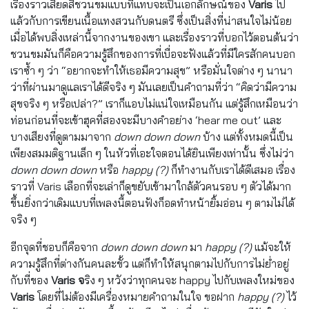
เรื่องราวเสียดสีชวนขมแบบที่แทบจะเป็นเอกลักษณ์ของ
Varis
ไป
แล้วกับการเขียนเนื้อแทงสวนกับดนตรี ซึ่งเป็นสิ่งที่น่าสนใจไม่น้อย
เมื่อได้พบสิ่งเหล่านี้จากงานของเขา และเรื่องราวที่บอกไว้ตอนต้นว่า
ชวนขมมันก็คือความรู้สึกของการที่เบื่อจะฟังแล้วที่มีใครสักคนบอก
เราซ้ำ ๆ ว่า “อยากจะทำให้เธอมีความสุข” หรือมั่นใจต่าง ๆ นานา
ว่าที่ผ่านมาดูแลเราได้ดีจริง ๆ มันเลยเป็นคำถามที่ว่า “คิดว่ามีความ
สุขจริง ๆ หรือเปล่า?” เราก็แอบไม่แน่ใจเหมือนกัน แต่รู้สึกเหมือนว่า
ท่อนก่อนที่จะเข้าฮุคที่สองจะมีบางคำอย่าง ‘hear me out’ และ
บางเสียงที่ดูตามมาจาก
down down down
บ้าง แต่ทั้งหมดนี้เป็น
เพียงสมมติฐานเล็ก ๆ ในหัวที่เอะใจตอนได้ยินเพียงเท่านั้น ซึ่งไม่ว่า
down down down
หรือ
happy (?)
ก็ทำงานกับเราได้ดีเสมอ เรื่อง
ราวที่ Varis เลือกที่จะเล่าก็ดูขยับเข้ามาใกล้ตัวคนรอบ ๆ ตัวได้มาก
ขึ้นยิ่งกว่าเดิมแบบที่เพลงนี้ตอนฟังก็อดทำหน้ายิ้มอ่อน ๆ ตามไม่ได้
จริง ๆ
อีกจุดที่ชอบก็คือจาก
down down down
มา
happy (?)
แม้จะให้
ความรู้สึกที่ต่างกันคนละขั้ว แต่ก็ทำให้สนุกตามไปกับการไม่ย่ำอยู่
กับที่ของ
Varis จ
ริง ๆ หวังว่าทุกคนจะ happy ไปกับเพลงใหม่ของ
Varis
โดยที่ไม่ต้องมีเครื่องหมายคำถามในใจ ขอฝาก
happy (?)
ไว้