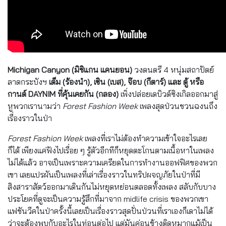
Michigan Canyon (มิชิแกน แคนยอน)
วงดนตรี 4 หนุ่มสถาปัตย์
ลาดกระบังฯ
เต็ม (ร้องนำ), เซิน (เบส), จ๊อบ (กีตาร์) และ ตู้ หรือ
กานต์ DAYNIM ที่คุ้นเคยกัน (กลอง)
เพิ่งปล่อยเดบิวต์ซิงเกิลออกมาสู่
หูพวกเรานามว่า
Forest Fashion Week
เพลงสุดป่วนชวนฉงนถึง
เรื่องราวในป่า
Forest Fashion Week
เพลงที่เราไม่ต้องทำความเข้าใจอะไรเลย
ก็ได้ เพียงแค่ฟังไปเรื่อย ๆ รู้ตัวอีกทีก็หยุดตะโกนตามเนื้อหาในเพลง
ไม่ได้แล้ว อาจเป็นเพราะความเครียดในการทำงานออฟฟิศของพวก
เขา เลยแปรผันเป็นเพลงที่เล่าเรื่องราวในทริปผจญภัยในป่าที่มี
สิงสาราสัตว์ออกมาเดินกันไม่หยุดหย่อนตลอดทั้งเพลง สลับกับบาง
ประโยคที่ดูจะเป็นความรู้สึกที่มาจาก midlife crisis ของพวกเขา
แฟชันวีคในป่าครั้งนี้เลยเป็นเรื่องราวสุดปั่นป่วนที่เราเองก็เดาไม่ได้
ว่าจะต้องพบกับอะไรในท่อนต่อไป แต่มันค่อนข้างติดหูมากแม้เป็น