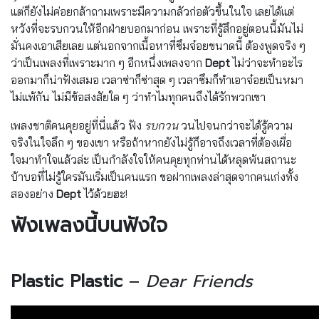
แต่ก็ยังไม่ค่อยกล้าถามเพราะมีความกลัวก่อตัวขึ้นในใจ เลยได้แต่
หวังที่จะรบกวนให้อีกฝ่ายบอกมาก่อน เพราะที่รู้สึกอยู่ตอนนี้มันไม่
มั่นคงเอาเสียเลย แต่นอกจากเนื้อหาที่ซึมจ๋อยขนาดนี้ ต้องพูดจริง ๆ
ว่าเป็นเพลงที่เพราะมาก ๆ อีกหนึ่งเพลงจาก
Dept
ไม่ว่าจะทำอะไร
ออกมาก็น่าฟังเสมอ เวลาซ่าก็ซ่าสุด ๆ เวลาซึมก็ทำเอาจ๋อยเป็นหมา
ไม่แพ้กัน ไม่มีข้อสงสัยใด ๆ ว่าทำไมทุกคนถึงได้รักพวกเขา
เพลงชาติคนคุยอยู่ที่นี่แล้ว ฟัง
รบกวน
วนไปจนกว่าจะได้รู้ความ
จริงในใจลึก ๆ ของเขา หรือถ้าหากยังไม่รู้ก็อาจถึงเวลาที่ต้องเผื่อ
ใจมาทำใจแล้วล่ะ เป็นกำลังใจให้คนคุยทุกท่านได้หลุดพ้นสถานะ
บ้าบอที่ไม่รู้ใครมันเริ่มเป็นคนแรก ขอฝากเพลงล่าสุดจากคนเก่งทั้ง
สองอย่าง
Dept
ไว้ด้วยฮะ!
ฟังเพลงนี้บนฟังใจ
Plastic Plastic
–
Dear Friends