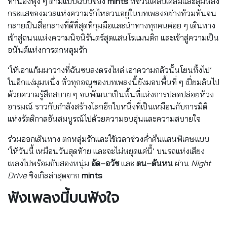
ทำนองฟุ้ง ๆ ตามแบบฉบับของ
mints
ที่ชวนเคลิบเคลิ้มและลุ่มหลง
กระแสของมวลแห่งความรักไหลวนอยู่ในบทเพลงอย่างท้วมท้นจน
กลายเป็นสื่อกลางที่ดีที่สุดที่กุมมือและนำทางทุกคนค่อย ๆ เดินทาง
เข้าสู่ถนนแห่งความนิจนิรันดร์สุดแสนโรแมนติก และเข้าสู่ความเป็น
อนันต์แห่งการตกหลุมรัก
‘ให้เอาแก้มมาวางที่ฉันซบลงตรงไหล่ เอาความกลัวนั้นโยนทิ้งไป’
ในอีกแง่มุมหนึ่ง ทั่วทุกอณูของบทเพลงนี้ยังมอบพื้นที่ ๆ เปี่ยมล้นไป
ด้วยความรู้สึกสบาย ๆ จนพัฒนาเป็นพื้นที่แห่งการปลดปล่อยห้วง
อารมณ์ ราวกับกำลังสร้างโลกอีกใบหนึ่งที่เป็นเหมือนกับการมิติ
แห่งรัตติกาลอันสมบูรณ์ไปด้วยความอบอุ่นและความสบายใจ
ร่วมออกเดินทาง ตกหลุ่มรักและใช้เวลาช่วงค่ำคืนแสนพิเศษแบบ
‘ให้วันนี้ เหมือนวันสุดท้าย และจะไม่หยุดแค่นี้’ บนรถแห่งเสียง
เพลงไปพร้อมกับสองหนุ่ม
อัด–อวัช
และ
ตน–ต้นหน
ผ่าน
Night
Drive
ซิงเกิลล่าสุดจาก
mints
ฟังเพลงนี้บนฟังใจ