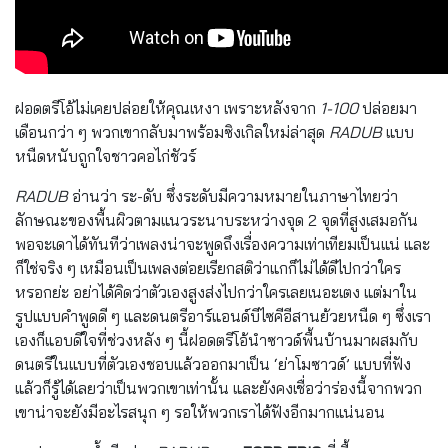
ฝอดตรีโอ้ไม่เคยปล่อยให้คุณเหงา เพราะหลังจาก
1-100
ปล่อยมา
เดือนกว่า ๆ พวกเขากลับมาพร้อมซิงเกิลใหม่ล่าสุด
RADUB
แบบ
หนืดหนับถูกใจชาวคอไก่ชัวร์
RADUB
อ่านว่า ระ-ดับ ซึ่งระดับมีความหมายในภาษาไทยว่า
ลักษณะของพื้นผิวตามแนวระนาบระหว่างจุด 2 จุดที่สูงเสมอกัน
พอจะเดาได้ทันทีว่าเพลงน่าจะพูดถึงเรื่องความเท่าเทียมเป็นแน่ และ
ก็ใช่จริง ๆ เหมือนเป็นเพลงต่อยเรียกสติว่าแกก็ไม่ได้ดีไปกว่าใคร
หรอกย่ะ อย่าได้คิดว่าตัวเองสูงส่งไปกว่าใครเลยเนอะเตง แต่มาใน
รูปแบบคำพูดดี ๆ และดนตรีอาร์แอนด์บีไซคีอีสานย้วยหนืด ๆ ซึ่งเรา
เองก็แอบดีใจที่ช่วงหลัง ๆ นี้ฝอดตรีโอ้นำซาวด์พื้นบ้านมาผสมกับ
ดนตรีในแบบที่ตัวเองชอบแล้วออกมาเป็น ‘ย่าโมซาวด์’ แบบที่ฟัง
แล้วก็รู้ได้เลยว่าเป็นพวกเขาเท่านั้น และยังคงเชื่อว่าร่องนี้จากพวก
เขาน่าจะยังมีอะไรสนุก ๆ รอให้พวกเราได้ฟังอีกมากแน่นอน