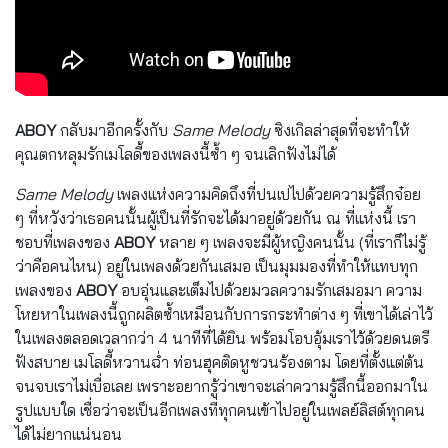
ABOY
กลับมาอีกครั้งกับ
Same Melody
ซิงเกิลล่าสุดที่จะทำให้
คุณตกหลุมรักเมโลดี้ของเพลงนี้ซ้ำ ๆ จนเลิกฟังไม่ได้
Same Melody
เพลงแห่งความคิดถึงที่ปนเปไปด้วยความรู้สึกจ๋อย
ๆ ที่หวังว่าเธอคนนั้นผู้เป็นที่รักจะได้มาอยู่ด้วยกัน ณ ที่แห่งนี้ เรา
ชอบที่เพลงของ
ABOY
หลาย ๆ เพลงจะมีผู้หญิงคนนั้น (ที่เราก็ไม่รู้
ว่าคือคนไหน) อยู่ในเพลงด้วยกันเสมอ เป็นมุมมองที่ทำให้แทบทุก
เพลงของ
ABOY
อบอุ่นและเต็มไปด้วยมวลความรักเสมอมา ความ
โหยหาในเพลงนี้ถูกผลิตซ้ำเหมือนกับการกระทำต่าง ๆ ที่เขาได้เล่าไว้
ในเพลงตลอดเวลากว่า 4 นาทีที่ได้ยิน พร้อมโอบอุ้มเราไว้ด้วยดนตรี
ฟังสบาย เมโลดี้หวานฉ่ำ ท่อนฮุคติดหูชวนร้องตาม โดยที่ตั้งแต่ต้น
จนจบเราไม่เบื่อเลย เพราะอยากรู้ว่าเขาจะเล่าความรู้สึกนี้ออกมาใน
รูปแบบใด เชื่อว่าจะเป็นอีกเพลงที่ทุกคนเข้าไปอยู่ในเพลย์ลิสต์ทุกคน
ได้ไม่ยากแน่นอน